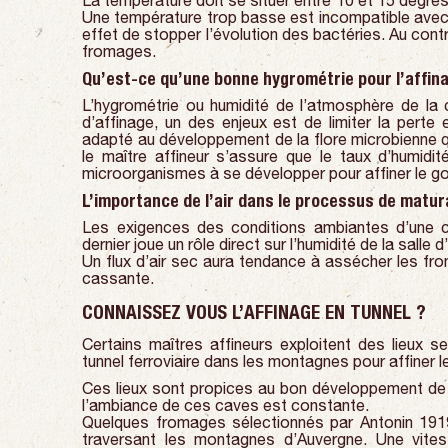
La température doit se situer entre 10 et 15 degrés
Une température trop basse est incompatible avec u
effet de stopper l’évolution des bactéries. Au contr
fromages.
Qu’est-ce qu’une bonne hygrométrie pour l’affin
L’hygrométrie ou humidité de l’atmosphère de la 
d’affinage, un des enjeux est de limiter la pert
adapté au développement de la flore microbienne qu’e
le maître affineur s’assure que le taux d’humidi
microorganismes à se développer pour affiner le g
L’importance de l’air dans le processus de matu
Les exigences des conditions ambiantes d’une ca
dernier joue un rôle direct sur l’humidité de la salle d
Un flux d’air sec aura tendance à assécher les fr
cassante.
CONNAISSEZ VOUS L’AFFINAGE EN TUNNEL ?
Certains maîtres affineurs exploitent des lieux 
tunnel ferroviaire dans les montagnes pour affiner 
Ces lieux sont propices au bon développement de l
l’ambiance de ces caves est constante.
Quelques fromages sélectionnés par Antonin 1919
traversant les montagnes d’Auvergne. Une vites