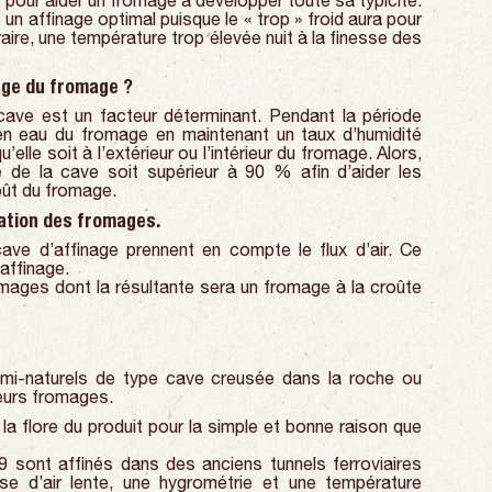
 pour aider un fromage à développer toute sa typicité.
n affinage optimal puisque le « trop » froid aura pour
aire, une température trop élevée nuit à la finesse des
age du fromage ?
cave est un facteur déterminant. Pendant la période
e en eau du fromage en maintenant un taux d’humidité
lle soit à l’extérieur ou l’intérieur du fromage. Alors,
té de la cave soit supérieur à 90 % afin d’aider les
oût du fromage.
ration des fromages.
ve d’affinage prennent en compte le flux d’air. Ce
’affinage.
omages dont la résultante sera un fromage à la croûte
semi-naturels de type cave creusée dans la roche ou
leurs fromages.
a flore du produit pour la simple et bonne raison que
 sont affinés dans des anciens tunnels ferroviaires
se d’air lente, une hygrométrie et une température